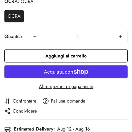
OCRA:
OCRA
OCRA
Quantità
Aggiungi al carrello
Confirm your age
Are you 18 years old or older?
Altre opzioni di pagamento
Confrontare
Fai una domanda
No, I'm not
Yes, I am
Condividere
Estimated Delivery:
Aug 12 - Aug 16