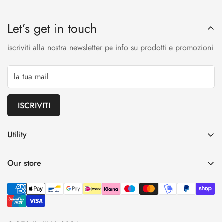
Let’s get in touch
iscriviti alla nostra newsletter pe info su prodotti e promozioni
ISCRIVITI
Utility
Spedizioni
Our store
Rimborsi
Termini e condizioni
Privacy Policy
Contatti